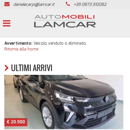
danielecarpi@lamcar.it
+39 0873 310082
HOME
LISTA VEICOLI
PRESENTAZIONE
Avvertimento:
Veicolo venduto o eliminato.
Ritorna alla home
ACQUISTIAMO USATO
ULTIMI ARRIVI
SERVIZI
ASSISTENZA
REVISIONE VEICOLI
€ 20.900
CONTATTI