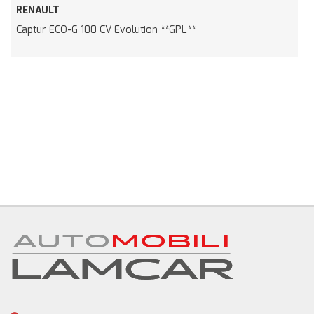
RENAULT
Captur ECO-G 100 CV Evolution **GPL**
C
NEGOZIO EBAY
NEWS
AREA COMMERCIANTI