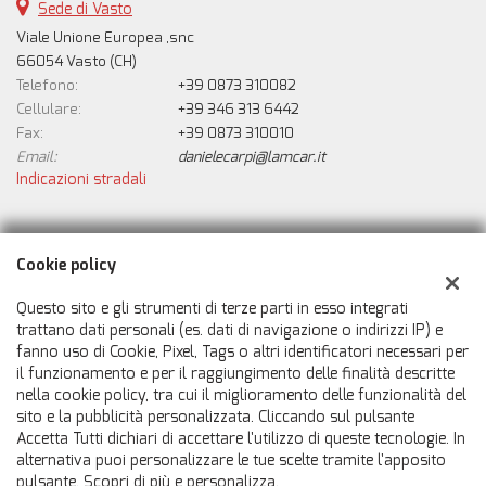
Sede di Vasto
Viale Unione Europea ,snc
66054 Vasto (CH)
Telefono:
+39 0873 310082
Cellulare:
+39 346 313 6442
Fax:
+39 0873 310010
Email:
danielecarpi@lamcar.it
Indicazioni stradali
Dati fiscali:
Cookie policy
Automobili Lamcar Srl
Viale Unione Europea ,snc, Vasto (CH)
Questo sito e gli strumenti di terze parti in esso integrati
C.F/P.IVA:
02769510690
trattano dati personali (es. dati di navigazione o indirizzi IP) e
fanno uso di Cookie, Pixel, Tags o altri identificatori necessari per
Registro delle imprese:
CH
il funzionamento e per il raggiungimento delle finalità descritte
nella cookie policy, tra cui il miglioramento delle funzionalità del
sito e la pubblicità personalizzata. Cliccando sul pulsante
Accetta Tutti dichiari di accettare l'utilizzo di queste tecnologie. In
alternativa puoi personalizzare le tue scelte tramite l'apposito
pulsante. Scopri di più e personalizza.