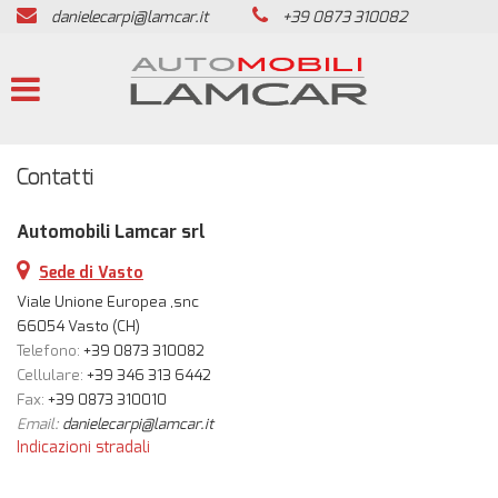
danielecarpi@lamcar.it
+39 0873 310082
HOME
LISTA VEICOLI
PRESENTAZIONE
Contatti
ACQUISTIAMO USATO
Automobili Lamcar srl
Sede di Vasto
SERVIZI
Viale Unione Europea ,snc
66054 Vasto (CH)
Telefono:
+39 0873 310082
ASSISTENZA
Cellulare:
+39 346 313 6442
Fax:
+39 0873 310010
REVISIONE VEICOLI
Email:
danielecarpi@lamcar.it
Indicazioni stradali
CONTATTI