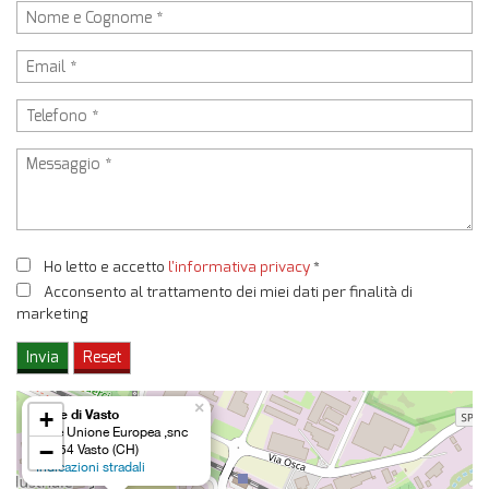
Ho letto e accetto
l'informativa privacy
*
Acconsento al trattamento dei miei dati per finalità di
marketing
×
Sede di Vasto
+
Viale Unione Europea ,snc
−
66054 Vasto (CH)
Indicazioni stradali