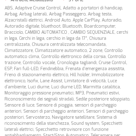
ABS, Adaptive Cruise Control, Adatto a portatori di handicap,
Airbag, Airbag laterali, Airbag Passeggero, Airbag testa,
Alzacristalli elettrici, Android Auto, Apple CarPlay, Autoradio,
Autoradio digitale, bluethoot, Bluetooth, Boardcomputer,
Bracciolo, CAMBIO AUTOMATICO , CAMBIO SEQUENZIALE, cerchi
in lega, Cerchi in lega, cerchio in lega da 17°, Chiusura
centralizzata, Chiusura centralizzata telecomandata,
Climatizzatore, Climatizzatore automatico, 2 zone, Controllo
automatico clima, Controllo elettronico della corsia, Controllo
trazione, Controllo vocale, Cronologia tagliandi, Cruise Control,
ESP, Fari full-LED, Fendinebbia, Frenata d'emergenza assistita,
Freno di stazionamento elettrico, Hill holder, Immobilizzatore
elettronico, Isofix, Lane Assist, Limitatore di velocità, Luce
d'ambiente, Luci diurne, Luci diurne LED, Marmitta catalitica,
Monitoraggio pressione pneumatici, MP3, Pneumatici estivi,
Riconoscimento dei segnali stradali, Sedile posteriore sdoppiato,
Sensore di luce, Sensore di pioggia, sensori di parcheggio
anteriori, Sensori di parcheggio anteriori, Sensori di parcheggio
posteriori, Servosterzo, Navigatore satellitare, Sistema di
riconoscimento della stanchezza, Sound system, Specchietti
laterali elettrici, Specchietto retrovisore con funzione
antiabbagliamento, Start/Stop Automatico, Telecamera per