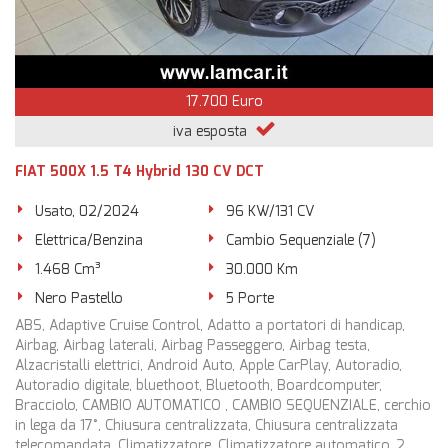
17.700 Euro
iva esposta
FIAT 500X 1.5 T4 Hybrid 130 CV DCT
Usato, 02/2024
96 KW/131 CV
Elettrica/Benzina
Cambio Sequenziale (7)
1.468 Cm³
30.000 Km
Nero Pastello
5 Porte
ABS, Adaptive Cruise Control, Adatto a portatori di handicap,
Airbag, Airbag laterali, Airbag Passeggero, Airbag testa,
Alzacristalli elettrici, Android Auto, Apple CarPlay, Autoradio,
Autoradio digitale, bluethoot, Bluetooth, Boardcomputer,
Bracciolo, CAMBIO AUTOMATICO , CAMBIO SEQUENZIALE, cerchio
in lega da 17°, Chiusura centralizzata, Chiusura centralizzata
telecomandata, Climatizzatore, Climatizzatore automatico, 2