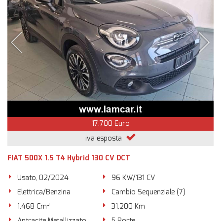
17.700 Euro
iva esposta
FIAT 500X 1.5 T4 Hybrid 130 CV DCT
Usato, 02/2024
96 KW/131 CV
Elettrica/Benzina
Cambio Sequenziale (7)
1.468 Cm³
31.200 Km
Antracite Metallizzato
5 Porte