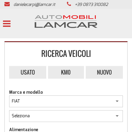
danielecarpi@lamcar.it
+39 0873 310082
HOME
LISTA VEICOLI
PRESENTAZIONE
RICERCA VEICOLI
ACQUISTIAMO USATO
USATO
KM0
NUOVO
SERVIZI
Marca e modello
ASSISTENZA
REVISIONE VEICOLI
CONTATTI
Alimentazione