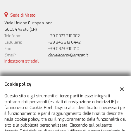
Sede di Vasto
Viale Unione Europea ,snc
66054 Vasto (CH)
Telefono:
+39 0873 310082
Cellulare:
+39 346 313 6442
Fax:
+39 0873 310010
Email:
danielecarpi@lamcar.it
Indicazioni stradali
Dati fiscali:
Cookie policy
Automobili Lamcar Srl
Viale Unione Europea ,snc, Vasto (CH)
Questo sito e gli strumenti di terze parti in esso integrati
C.F/P.IVA:
02769510690
trattano dati personali (es. dati di navigazione o indirizzi IP) e
fanno uso di Cookie, Pixel, Tags o altri identificatori necessari per
Registro delle imprese:
CH
il funzionamento e per il raggiungimento delle finalità descritte
nella cookie policy, tra cui il miglioramento delle funzionalità del
sito e la pubblicità personalizzata. Cliccando sul pulsante