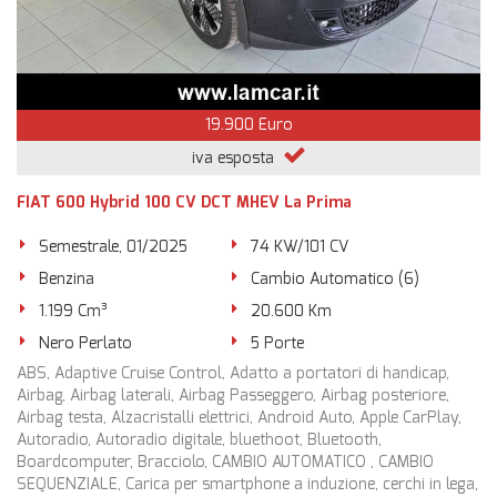
19.900 Euro
iva esposta
FIAT 600 Hybrid 100 CV DCT MHEV La Prima
Semestrale, 01/2025
74 KW/101 CV
Benzina
Cambio Automatico (6)
1.199 Cm³
20.600 Km
Nero Perlato
5 Porte
ABS, Adaptive Cruise Control, Adatto a portatori di handicap,
Airbag, Airbag laterali, Airbag Passeggero, Airbag posteriore,
Airbag testa, Alzacristalli elettrici, Android Auto, Apple CarPlay,
Autoradio, Autoradio digitale, bluethoot, Bluetooth,
Boardcomputer, Bracciolo, CAMBIO AUTOMATICO , CAMBIO
SEQUENZIALE, Carica per smartphone a induzione, cerchi in lega,