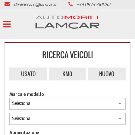
danielecarpi@lamcar.it
+39 0873 310082
HOME
LISTA VEICOLI
PRESENTAZIONE
RICERCA VEICOLI
ACQUISTIAMO USATO
USATO
KM0
NUOVO
SERVIZI
Marca e modello
ASSISTENZA
REVISIONE VEICOLI
CONTATTI
Alimentazione