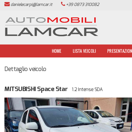
danielecarpi@lamcar.it
+39 0873 310082
HOME
LISTA VEICOLI
PRESENTAZIONE
HOME
LISTA VEICOLI
PRESENTAZIO
ACQUISTIAMO USATO
Dettaglio veicolo
SERVIZI
MITSUBISHI Space Star
1.2 Intense SDA
ASSISTENZA
REVISIONE VEICOLI
CONTATTI