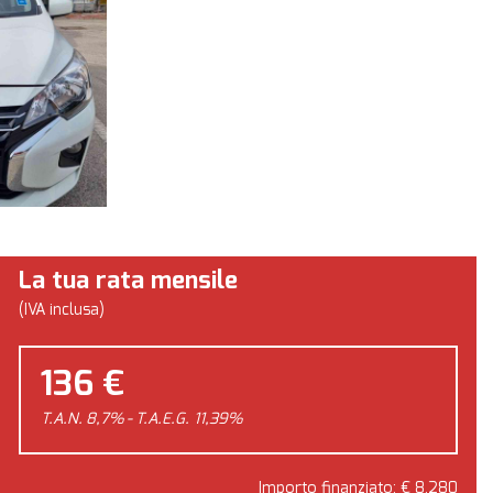
La tua rata mensile
(IVA inclusa)
136 €
T.A.N. 8,7% - T.A.E.G.
11,39
%
Importo finanziato: €
8.280