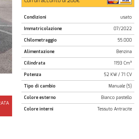
Con un acconto di 200€
Condizioni
usato
Immatricolazione
07/2022
Chilometraggio
55.000
Alimentazione
Benzina
Cilindrata
1193 Cm³
Potenza
52 KW / 71 CV
Tipo di cambio
Manuale (5)
Colore esterno
Bianco pastello
RATA
Colore interni
Tessuto Antracite