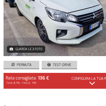
NEGOZIO EBAY
NEWS
AREA COMMERCIANTI
GUARDA LE 3 FOTO
PERMUTA
TEST-DRIVE
Rata consigliata:
136 €
CONFIGURA LA TUA 
T.A.N. 8,7% - T.A.E.G.
11%