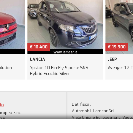
€ 10.400
€ 19.900
LANCIA
JEEP
lution
Ypsilon 1.0 FireFly 5 porte S&S
Avenger 1.2 
Hybrid Ecochic Silver
Dati fiscali:
to
Automobili Lamcar Srl
uropea ,snc
Viale Unione Europea ,snc, Vasto
CH)
C.F/P.IVA:
02769510690
+39 0873 310082
Registro delle imprese:
CH
+39 346 313 6442