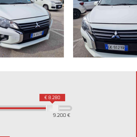
€ 8.280
9.200 €