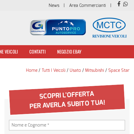
News
Area Commercianti
NE VEICOLI
CONTATTI
NEGOZIO EBAY
Home
/
Tutti I Veicoli
/
Usato
/
Mitsubishi
/
Space Star
SCOPRI L'OFFERTA
PER AVERLA SUBITO TUA!