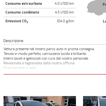
Consumo extraurbano
4.0 l/100 km
P
Consumo combinato
4.5 l/100 km
Emissioni CO
104.0 g/km
L
2
Descrizione
Vettura presente nel nostro parco auto in pronta consegna.
Tenuta in modo perfetto, carrozzeria lucida e brillante.
Interni lavati e igienizzati con cura dal nostro personale.
Revisionata e tagliandata dalla nostra officina.
Finanziamenti in sede.
Da noi puoi ritirare la tua a vettura in 1 ora.
Guarda meglio le foto e tutte le nostre offerte sul nostro sito
www.lamcar.it o chiedi maggiori info
allo 0873/310082 - 346/3136442