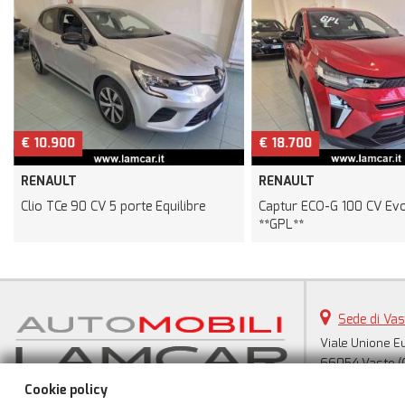
€ 10.900
€ 18.700
RENAULT
RENAULT
Clio TCe 90 CV 5 porte Equilibre
Captur ECO-G 100 CV Evo
**GPL**
Sede di Vas
Viale Unione E
66054 Vasto (
Telefono:
Cookie policy
Cellulare: