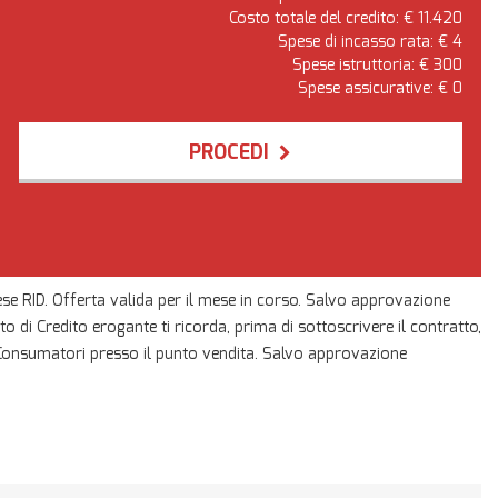
Costo totale del credito: €
11.420
Spese di incasso rata: €
4
Spese istruttoria: €
300
Spese assicurative: €
0
PROCEDI
pese RID. Offerta valida per il mese in corso. Salvo approvazione
tuto di Credito erogante ti ricorda, prima di sottoscrivere il contratto,
i Consumatori presso il punto vendita. Salvo approvazione